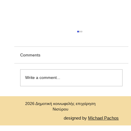
Ανακοίνωση υπ' αριθμ. ΣΟΧ 2/2026, για
την πρόσληψη προσωπικού με σύναψη
"Σύμβασης Εργασίας Ορισμένου Χρόνου"
Η Δημοτική Κοινωφελής Επιχείρηση Νισύρου
Comments
(ΔΗ.Κ.Ε.Ν.) ανακοινώνει την πρόσληψη, με
σύμβαση εργασίας ιδιωτικού δικαίου ορισμένου
χρόνου ενός (1)ατόμου για την κάλυψη αναγκών
Write a comment...
στη Δημοτική Κοινωφελή Επιχε
2026 Δημοτική κοινωφελής επιχείρηση
Νισύρου
designed by
Michael Pachos