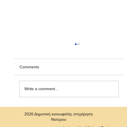
Ανακοίνωση υπ' αριθμ. ΣΟΧ 2/2026, για
την πρόσληψη προσωπικού με σύναψη
"Σύμβασης Εργασίας Ορισμένου Χρόνου"
Η Δημοτική Κοινωφελής Επιχείρηση Νισύρου
Comments
(ΔΗ.Κ.Ε.Ν.) ανακοινώνει την πρόσληψη, με
σύμβαση εργασίας ιδιωτικού δικαίου ορισμένου
χρόνου ενός (1)ατόμου για την κάλυψη αναγκών
Write a comment...
στη Δημοτική Κοινωφελή Επιχε
2026 Δημοτική κοινωφελής επιχείρηση
Νισύρου