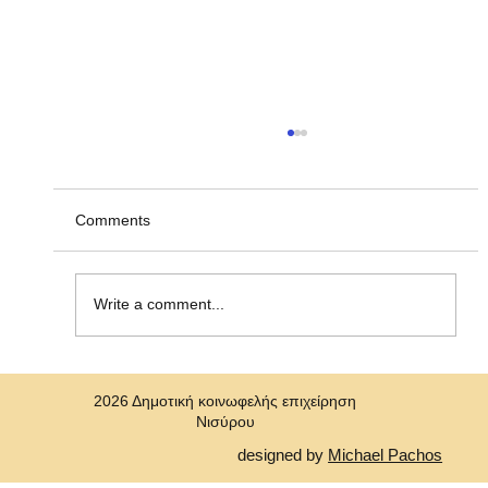
Ανακοίνωση υπ' αριθμ. ΣΟΧ 2/2026, για
την πρόσληψη προσωπικού με σύναψη
"Σύμβασης Εργασίας Ορισμένου Χρόνου"
Η Δημοτική Κοινωφελής Επιχείρηση Νισύρου
Comments
(ΔΗ.Κ.Ε.Ν.) ανακοινώνει την πρόσληψη, με
σύμβαση εργασίας ιδιωτικού δικαίου ορισμένου
χρόνου ενός (1)ατόμου για την κάλυψη αναγκών
Write a comment...
στη Δημοτική Κοινωφελή Επιχε
2026 Δημοτική κοινωφελής επιχείρηση
Νισύρου
designed by
Michael Pachos