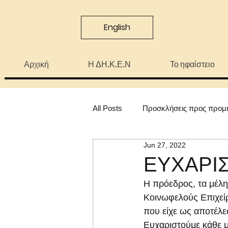
English
Αρχική
Η ΔΗ.Κ.Ε.Ν
Το ηφαίστειο
All Posts
Προσκλήσεις προς προμ
Jun 27, 2022
ΕΥΧΑΡΙ
Η πρόεδρος, τα μέλη
Κοινωφελούς Επιχείρ
που είχε ως αποτέλε
Ευχαριστούμε κάθε μ