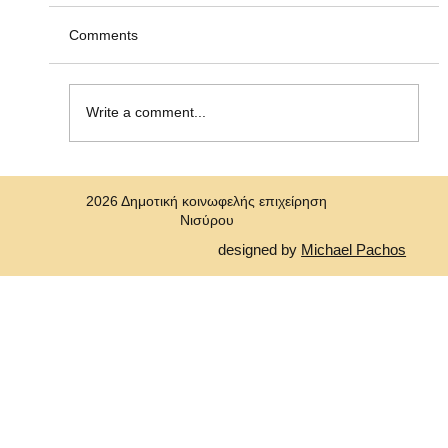
"Σύμβασης Εργασίας Ορισμένου Χρόνου"
Η Δημοτική Κοινωφελής Επιχείρηση Νισύρου
Comments
(ΔΗ.Κ.Ε.Ν.) ανακοινώνει την πρόσληψη, με
σύμβαση εργασίας ιδιωτικού δικαίου ορισμένου
χρόνου ενός (1)ατόμου για την κάλυψη αναγκών
Write a comment...
στη Δημοτική Κοινωφελή Επιχε
2026 Δημοτική κοινωφελής επιχείρηση
Νισύρου
designed by
Michael Pachos