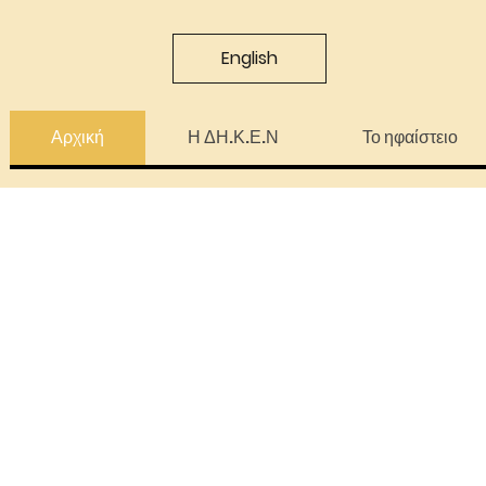
English
Αρχική
Η ΔΗ.Κ.Ε.Ν
Το ηφαίστειο