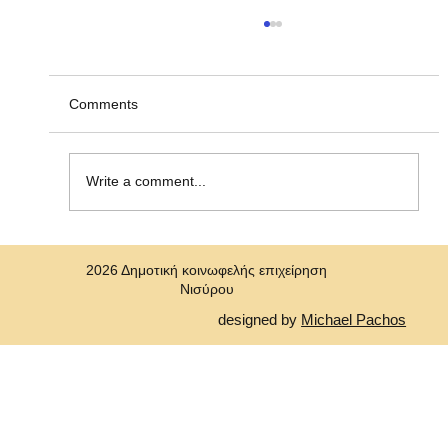
Ανακοίνωση υπ' αριθμ. ΣΟΧ 2/2026, για
την πρόσληψη προσωπικού με σύναψη
"Σύμβασης Εργασίας Ορισμένου Χρόνου"
Η Δημοτική Κοινωφελής Επιχείρηση Νισύρου
Comments
(ΔΗ.Κ.Ε.Ν.) ανακοινώνει την πρόσληψη, με
σύμβαση εργασίας ιδιωτικού δικαίου ορισμένου
χρόνου ενός (1)ατόμου για την κάλυψη αναγκών
Write a comment...
στη Δημοτική Κοινωφελή Επιχε
2026 Δημοτική κοινωφελής επιχείρηση
Νισύρου
designed by
Michael Pachos