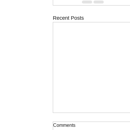
Recent Posts
Ανακοίνωση υπ' αριθμ. ΣΟΧ
Comments
2/2026, για την πρόσληψη