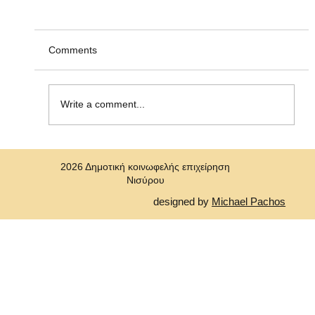
Ανακοίνωση υπ' αριθμ. ΣΟΧ 2/2026, για
την πρόσληψη προσωπικού με σύναψη
"Σύμβασης Εργασίας Ορισμένου Χρόνου"
Η Δημοτική Κοινωφελής Επιχείρηση Νισύρου
Comments
(ΔΗ.Κ.Ε.Ν.) ανακοινώνει την πρόσληψη, με
σύμβαση εργασίας ιδιωτικού δικαίου ορισμένου
χρόνου ενός (1)ατόμου για την κάλυψη αναγκών
Write a comment...
στη Δημοτική Κοινωφελή Επιχε
2026 Δημοτική κοινωφελής επιχείρηση
Νισύρου
designed by
Michael Pachos