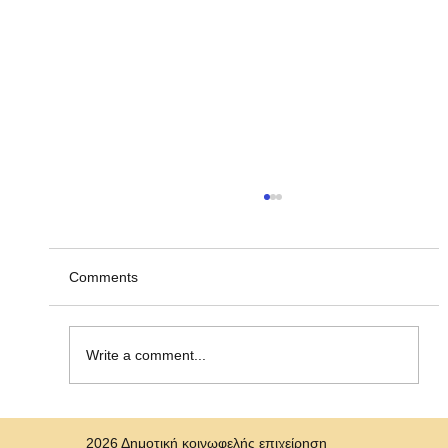
Ανακοίνωση υπ' αριθμ. ΣΟΧ 2/2026, για
την πρόσληψη προσωπικού με σύναψη
"Σύμβασης Εργασίας Ορισμένου Χρόνου"
Η Δημοτική Κοινωφελής Επιχείρηση Νισύρου
Comments
(ΔΗ.Κ.Ε.Ν.) ανακοινώνει την πρόσληψη, με
σύμβαση εργασίας ιδιωτικού δικαίου ορισμένου
χρόνου ενός (1)ατόμου για την κάλυψη αναγκών
Write a comment...
στη Δημοτική Κοινωφελή Επιχε
2026 Δημοτική κοινωφελής επιχείρηση