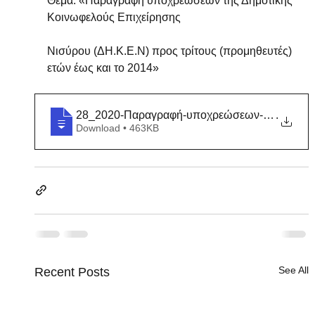
Θέμα: «Παραγραφή υποχρεώσεων της Δημοτικής 
Κοινωφελούς Επιχείρησης
Νισύρου (ΔΗ.Κ.Ε.Ν) προς τρίτους (προμηθευτές) 
ετών έως και το 2014»
28_2020-Παραγραφή-υποχρεώσεων-της-ΔΗΚΕ
.
Download • 463KB
See All
Recent Posts