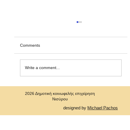
Ανακοίνωση υπ' αριθμ. ΣΟΧ 2/2026, για
την πρόσληψη προσωπικού με σύναψη
"Σύμβασης Εργασίας Ορισμένου Χρόνου"
Η Δημοτική Κοινωφελής Επιχείρηση Νισύρου
Comments
(ΔΗ.Κ.Ε.Ν.) ανακοινώνει την πρόσληψη, με
σύμβαση εργασίας ιδιωτικού δικαίου ορισμένου
χρόνου ενός (1)ατόμου για την κάλυψη αναγκών
Write a comment...
στη Δημοτική Κοινωφελή Επιχε
2026 Δημοτική κοινωφελής επιχείρηση
Νισύρου
designed by
Michael Pachos