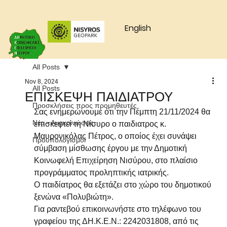
English
All Posts
Nov 8, 2024
All Posts
ΕΠΙΣΚΕΨΗ ΠΑΙΔΙΑΤΡΟΥ
Προσκλήσεις προς προμηθευτές
Σας ενημερώνουμε ότι την Πέμπτη 21/11/2024 θα 
Νέα - Ανακοινώσεις
επισκεφτεί τη Νίσυρο ο παιδιατρος κ. 
Μαυρονικόλας Πέτρος, ο οποίος έχει συνάψει 
Προυπολογισμοί
σύμβαση μίσθωσης έργου με την Δημοτική 
Κοινωφελή Επιχείρηση Νισύρου, στο πλαίσιο 
προγράμματος προληπτικής ιατρικής. 
Ο παιδίατρος θα εξετάζει στο χώρο του δημοτικού 
ξενώνα «Πολυβιώτη».
Για ραντεβού επικοινωνήστε στο τηλέφωνο του 
γραφείου της ΔΗ.Κ.Ε.Ν.: 2242031808, από τις 