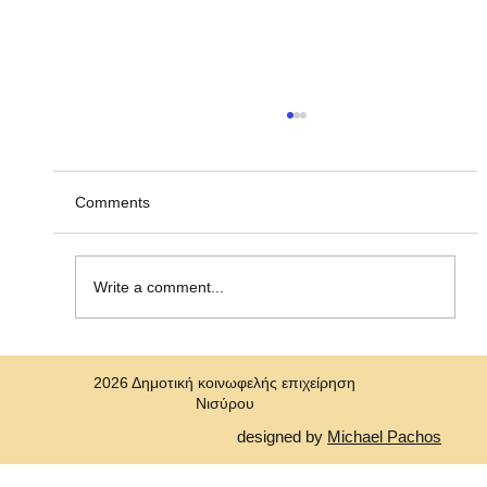
Ανακοίνωση υπ' αριθμ. ΣΟΧ 2/2026, για
την πρόσληψη προσωπικού με σύναψη
"Σύμβασης Εργασίας Ορισμένου Χρόνου"
Η Δημοτική Κοινωφελής Επιχείρηση Νισύρου
Comments
(ΔΗ.Κ.Ε.Ν.) ανακοινώνει την πρόσληψη, με
σύμβαση εργασίας ιδιωτικού δικαίου ορισμένου
χρόνου ενός (1)ατόμου για την κάλυψη αναγκών
Write a comment...
στη Δημοτική Κοινωφελή Επιχε
2026 Δημοτική κοινωφελής επιχείρηση
Νισύρου
designed by
Michael Pachos