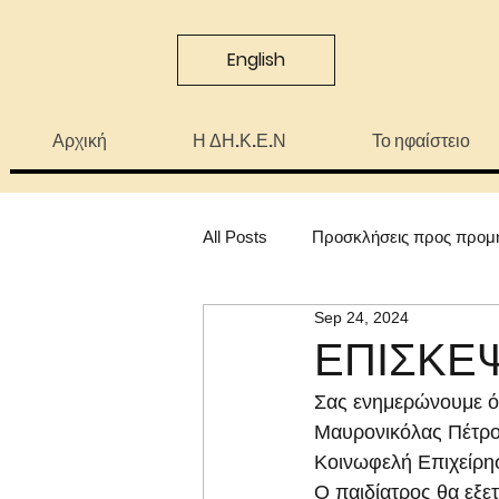
English
Αρχική
Η ΔΗ.Κ.Ε.Ν
Το ηφαίστειο
All Posts
Προσκλήσεις προς προμ
Sep 24, 2024
ΕΠΙΣΚΕ
Σας ενημερώνουμε ότ
Μαυρονικόλας Πέτρος
Κοινωφελή Επιχείρησ
Ο παιδίατρος θα εξε