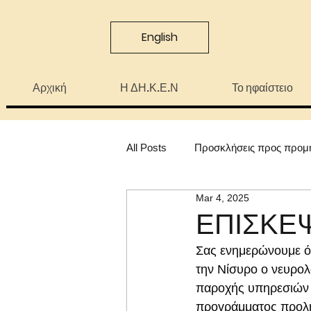
English
Αρχική
Η ΔΗ.Κ.Ε.Ν
Το ηφαίστειο
All Posts
Προσκλήσεις προς προμ
Mar 4, 2025
ΕΠΙΣΚΕ
Σας ενημερώνουμε ότ
την Νίσυρο ο νευρολ
παροχής υπηρεσιών 
προγράμματος προληπ