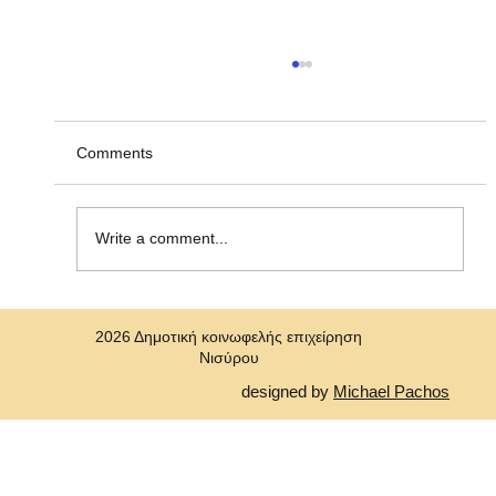
Ανακοίνωση υπ' αριθμ. ΣΟΧ 2/2026, για
την πρόσληψη προσωπικού με σύναψη
"Σύμβασης Εργασίας Ορισμένου Χρόνου"
Η Δημοτική Κοινωφελής Επιχείρηση Νισύρου
Comments
(ΔΗ.Κ.Ε.Ν.) ανακοινώνει την πρόσληψη, με
σύμβαση εργασίας ιδιωτικού δικαίου ορισμένου
χρόνου ενός (1)ατόμου για την κάλυψη αναγκών
Write a comment...
στη Δημοτική Κοινωφελή Επιχε
2026 Δημοτική κοινωφελής επιχείρηση
Νισύρου
designed by
Michael Pachos