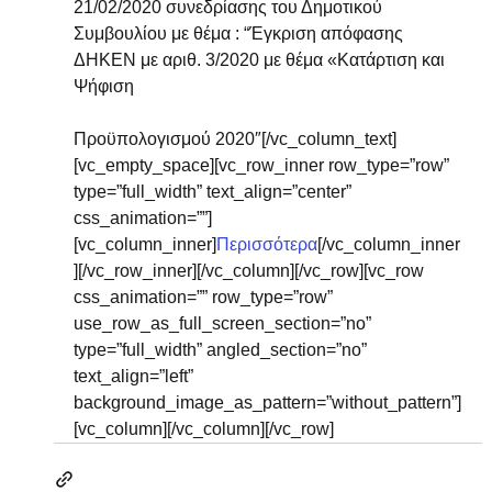
21/02/2020 συνεδρίασης του Δημοτικού 
Συμβουλίου με θέμα : “Έγκριση απόφασης 
ΔΗΚΕΝ με αριθ. 3/2020 με θέμα «Κατάρτιση και 
Ψήφιση
Προϋπολογισμού 2020″[/vc_column_text]
[vc_empty_space][vc_row_inner row_type=”row” 
type=”full_width” text_align=”center” 
css_animation=””]
[vc_column_inner]
Περισσότερα
[/vc_column_inner
][/vc_row_inner][/vc_column][/vc_row][vc_row 
css_animation=”” row_type=”row” 
use_row_as_full_screen_section=”no” 
type=”full_width” angled_section=”no” 
text_align=”left” 
background_image_as_pattern=”without_pattern”]
[vc_column][/vc_column][/vc_row]