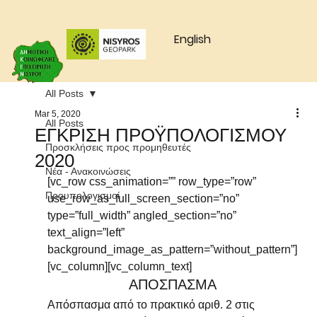
English
All Posts
Mar 5, 2020
All Posts
ΕΓΚΡΙΣΗ ΠΡΟΫΠΟΛΟΓΙΣΜΟΥ
Προσκλήσεις προς προμηθευτές
2020
Νέα - Ανακοινώσεις
[vc_row css_animation=”” row_type=”row” 
Προυπολογισμοί
use_row_as_full_screen_section=”no” 
type=”full_width” angled_section=”no” 
text_align=”left” 
background_image_as_pattern=”without_pattern”]
[vc_column][vc_column_text]
ΑΠΟΣΠΑΣΜΑ
Απόσπασμα από το πρακτικό αριθ. 2 στις 