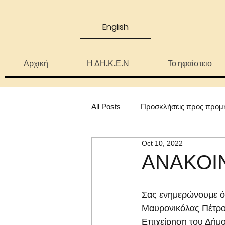
English
Αρχική
Η ΔΗ.Κ.Ε.Ν
Το ηφαίστειο
All Posts
Προσκλήσεις προς προμ
Oct 10, 2022
ΑΝΑΚΟΙ
Σας ενημερώνουμε ότ
Μαυρονικόλας Πέτρο
Επιχείρηση του Δήμο