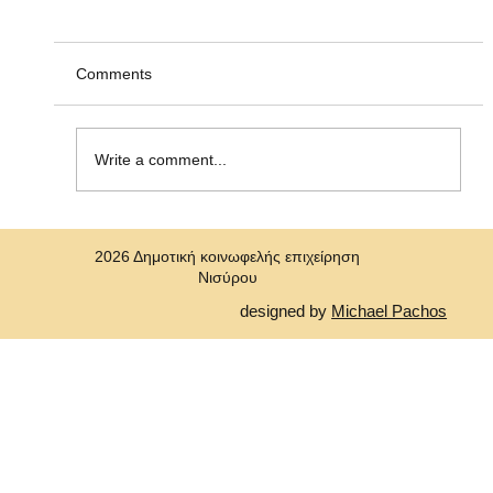
Ανακοίνωση υπ' αριθμ. ΣΟΧ 2/2026, για
την πρόσληψη προσωπικού με σύναψη
"Σύμβασης Εργασίας Ορισμένου Χρόνου"
Η Δημοτική Κοινωφελής Επιχείρηση Νισύρου
Comments
(ΔΗ.Κ.Ε.Ν.) ανακοινώνει την πρόσληψη, με
σύμβαση εργασίας ιδιωτικού δικαίου ορισμένου
χρόνου ενός (1)ατόμου για την κάλυψη αναγκών
Write a comment...
στη Δημοτική Κοινωφελή Επιχε
2026 Δημοτική κοινωφελής επιχείρηση
Νισύρου
designed by
Michael Pachos